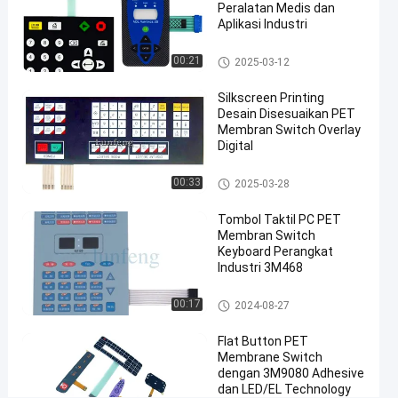
#
Peralatan Medis dan
Aplikasi Industri
Sakelar
Membran
Saklar Membran PET
00:21
2025-03-12
PET
Pantone
Silkscreen Printing
#
Desain Disesuaikan PET
sakelar
Membran Switch Overlay
Digital
membran
taktil
Saklar Membran PET
00:33
2025-03-28
kubah
3M 467
Tombol Taktil PC PET
perekat
Membran Switch
#
Keyboard Perangkat
Industri 3M468
sakelar
kubah
Saklar Membran PET
00:17
2024-08-27
logam
taktil
Flat Button PET
3M
Membrane Switch
dengan 3M9080 Adhesive
468
dan LED/EL Technology