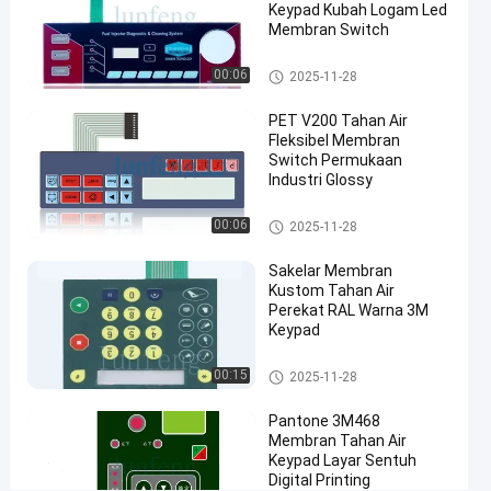
Keypad Kubah Logam Led
Keypad
Membran Switch
Membran
Keypad Membran Tahan Air
00:06
Tahan Air
2025-11-28
#
PET V200 Tahan Air
sakelar
Fleksibel Membran
membran
Switch Permukaan
kubah
Industri Glossy
logam
Keypad Membran Tahan Air
00:06
PET
2025-11-28
#
Sakelar Membran
sakelar
Kustom Tahan Air
sentuh
Perekat RAL Warna 3M
membran
Keypad
autotex
Keypad Membran Tahan Air
00:15
F150
2025-11-28
K
Pantone 3M468
e
Membran Tahan Air
y
Keypad Layar Sentuh
p
Digital Printing