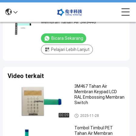
Keypad Matriks Membran Matte, Keypad
Keypad
Membran Tahan Air 3M9448
Matriks
Membran
Bicara Sekarang
Matte,
Pelajari Lebih Lanjut
Keypad
Membran
Tahan
Video terkait
Air
3M9448
3M467 Tahan Air
Membran Keypad LCD
bicara
RAL Embossing Membran
Keypad
2022-
193
Switch
sekarang
Membran
08-17
pandangan
Tahan Air
Berbagi
Keypad Membran Tahan Air
00:09
2025-11-28
#
Tombol Timbul PET
tombol
Tahan Air Membran
datar