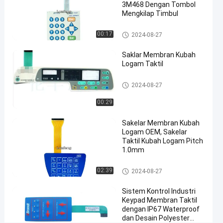
3M468
3M468 Dengan Tombol
Metal
Mengkilap Timbul
Dome
Sakelar Membran Kubah Loga
00:17
2024-08-27
Membran
m
Switch
Saklar Membran Kubah
#
Logam Taktil
tombol
timbul
Sakelar Membran Kubah Loga
2024-08-27
m
tombol
00:29
membran
saklar
Sakelar Membran Kubah
#
Logam OEM, Sakelar
mesin
Taktil Kubah Logam Pitch
industri
1.0mm
saklar
Sakelar Membran Kubah Loga
02:39
2024-08-27
tombol
m
tekan
Sistem Kontrol Industri
membran
Keypad Membran Taktil
dengan IP67 Waterproof
P
dan Desain Polyester
a