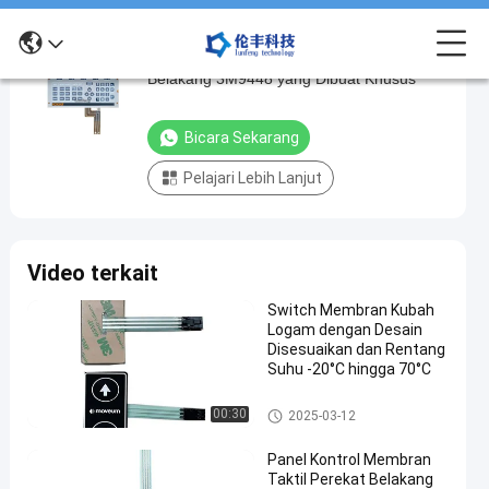
Keyboard Sakelar Membran Poli, Perekat
Keyboard
Belakang 3M9448 yang Dibuat Khusus
Sakelar
Membran
Bicara Sekarang
Poli,
Pelajari Lebih Lanjut
Perekat
Belakang
3M9448
Video terkait
yang
Dibuat
Switch Membran Kubah
Logam dengan Desain
Khusus
Disesuaikan dan Rentang
bicara
Suhu -20°C hingga 70°C
Sakelar
2024-
193
Membran
sekarang
Sakelar Membran Kubah Loga
Kubah
00:30
08-27
pandangan
2025-03-12
Berbagi
m
Logam
Panel Kontrol Membran
#
Taktil Perekat Belakang