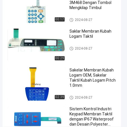
3M468
3M468 Dengan Tombol
Metal
Mengkilap Timbul
Dome
Sakelar Membran Kubah Loga
00:17
2024-08-27
Membran
m
Switch
Saklar Membran Kubah
#
Logam Taktil
tombol
timbul
Sakelar Membran Kubah Loga
2024-08-27
m
tombol
00:29
membran
saklar
Sakelar Membran Kubah
#
Logam OEM, Sakelar
mesin
Taktil Kubah Logam Pitch
industri
1.0mm
saklar
Sakelar Membran Kubah Loga
02:39
2024-08-27
tombol
m
tekan
Sistem Kontrol Industri
membran
Keypad Membran Taktil
dengan IP67 Waterproof
S
dan Desain Polyester
a