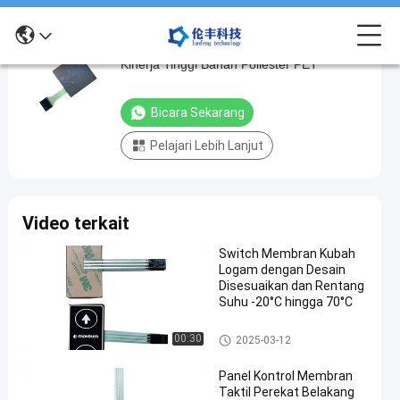
Sakelar Membran Kustom Tahan Air
Sakelar
Kinerja Tinggi Bahan Poliester PET
Membran
Kustom
Bicara Sekarang
Tahan
Pelajari Lebih Lanjut
Air
Kinerja
Tinggi
Video terkait
Bahan
Poliester
Switch Membran Kubah
Logam dengan Desain
PET
Disesuaikan dan Rentang
bicara
Suhu -20°C hingga 70°C
Sakelar
2024-
193
Membran
sekarang
Sakelar Membran Kubah Loga
Kubah
00:30
08-27
pandangan
2025-03-12
Berbagi
m
Logam
Panel Kontrol Membran
#
Taktil Perekat Belakang