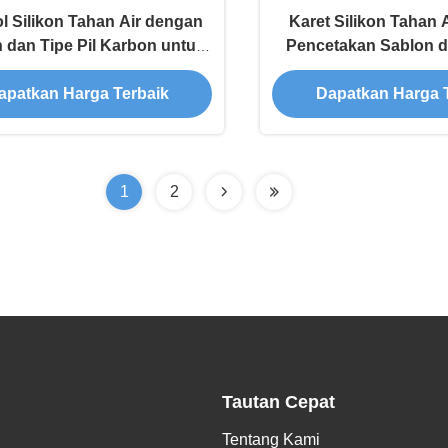
 Silikon Tahan Air dengan
Karet Silikon Tahan 
 dan Tipe Pil Karbon untuk
Pencetakan Sablon 
Perangkat Elektronik
Emboss untuk Pe
apatkan Harga Terbaik
Dapatkan Harga 
Elektronik dan I
1
2
Tautan Cepat
Tentang Kami
,