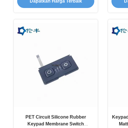
Dapatkan Harga Terbaik
D
PET Circuit Silicone Rubber
Keypad 
Keypad Membrane Switch
Matt