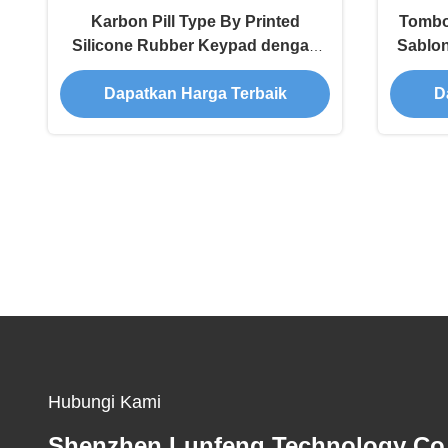
Karbon Pill Type By Printed
Tombol
Silicone Rubber Keypad dengan
Sablon
Second Processing PU Epoxy
Dapatkan Harga Terbaik
D
Spray untuk Perangkat Elektronik
Tahan Air
Hubungi Kami
Shenzhen Lunfeng Technology Co.