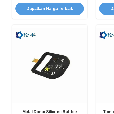
Permukaan Matte Perekat 3M
Dapatkan Harga Terbaik
D
Metal Dome Silicone Rubber
Tombo