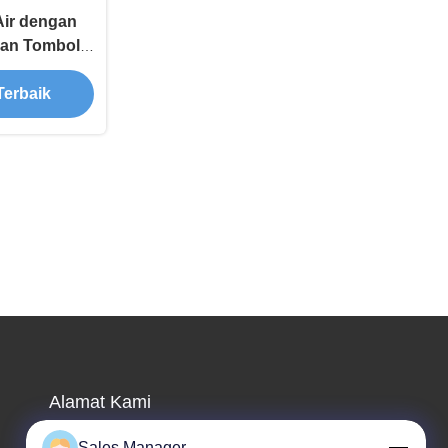
Air dengan
dan Tombol
rangkat
Terbaik
ndustri
Alamat Kami
Alamat perusahaan
Sales Manager