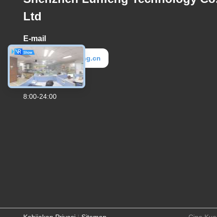
Ltd
E-mail
elva@lunfeng.cn
Waktu Kerja
8:00-24:00