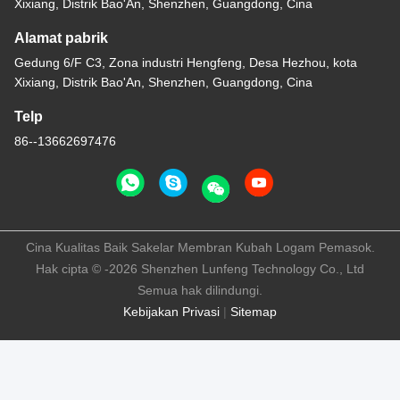
Xixiang, Distrik Bao'An, Shenzhen, Guangdong, Cina
Alamat pabrik
Gedung 6/F C3, Zona industri Hengfeng, Desa Hezhou, kota
Xixiang, Distrik Bao'An, Shenzhen, Guangdong, Cina
Telp
86--13662697476
Cina Kualitas Baik Sakelar Membran Kubah Logam Pemasok.
Hak cipta © -2026 Shenzhen Lunfeng Technology Co., Ltd
Semua hak dilindungi.
Kebijakan Privasi
|
Sitemap