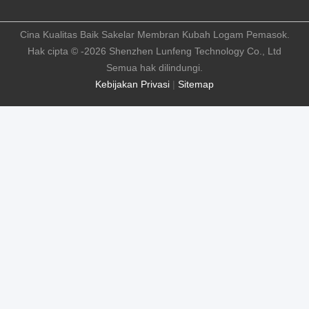
Cina Kualitas Baik Sakelar Membran Kubah Logam Pemasok.
Hak cipta © -2026 Shenzhen Lunfeng Technology Co., Ltd
Semua hak dilindungi.
Kebijakan Privasi
|
Sitemap