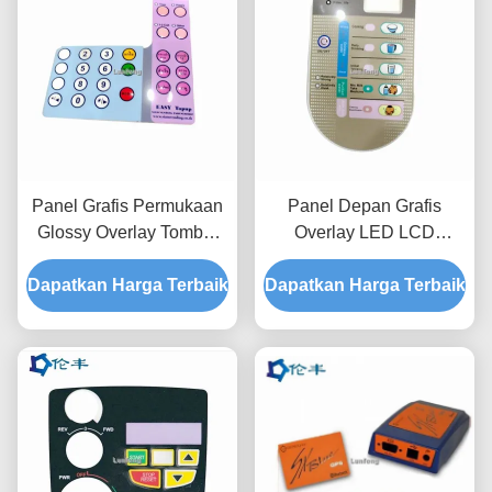
Panel Grafis Permukaan
Panel Depan Grafis
Glossy Overlay Tombol
Overlay LED LCD
Taktil Tombol Timbul
Window Membran Push
Dapatkan Harga Terbaik
Panel Kontrol Kustom
Dapatkan Harga Terbaik
Button Switch