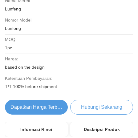
Nama Merek:
Lunfeng
Nomor Model:
Lunfeng
MOQ:
1pc
Harga:
based on the design
Ketentuan Pembayaran:
T/T 100% before shipment
Dapatkan Harga Terbaik
Hubungi Sekarang
Informasi Rinci
Deskripsi Produk