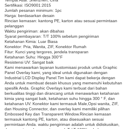
Tempat Asal: Shenzhen, Cina
Sertifikasi: ISO9001:2015
Jumlah pesanan minimum: 1pc
Harga: berdasarkan desain
Rincian kemasan: kantong PE, karton atau sesuai permintaan
pelanggan
Waktu pengiriman: akan dibahas
Syarat pembayaran: T/T 100% sebelum pengiriman
Ketahanan Kimia: Luar Biasa
Konektor: Pria, Wanita, ZIF, Konektor Rumah
Fitur: Kunci yang tergores, jendela transparan
Ketahanan Suhu: Hingga 300°F
Resistensi UV: Sangat baik
Kami menawarkan layanan kustomisasi produk untuk Graphic
Panel Overlay kami, yang ideal untuk digunakan dengan
Industrial LCD Display Panel.Tim kami dapat bekerja dengan
Anda untuk membuat desain khusus yang memenuhi kebutuhan
spesifik Anda. Graphic Overlays kami terbuat dari bahan
berkualitas tinggi dan dirancang untuk menawarkan ketahanan
kimia yang sangat baik, ketahanan suhu hingga 300 ° F, dan
ketahanan UV. Konektor kami termasuk Male,Opsi wanita, ZIF,
dan Housing Connector, dan overlay kami memiliki pilihan
Embossed Key dan Transparent Window.Rincian kemasan
termasuk kantong PE, karton, atau disesuaikan sesuai
permintaan Anda. waktu pengiriman adalah untuk didiskusikan,