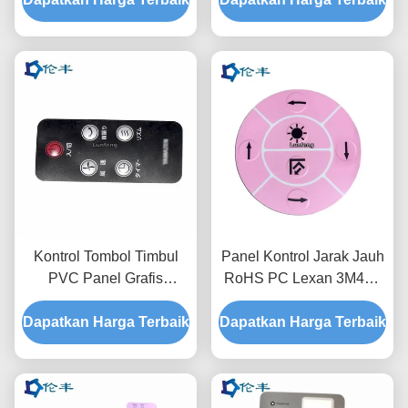
Kontrol Tombol Timbul
Panel Kontrol Jarak Jauh
PVC Panel Grafis
RoHS PC Lexan 3M467
Overlay Grafis PET PC
Hamparan Grafis
Dapatkan Harga Terbaik
Dapatkan Harga Terbaik
Polikarbonat Pantone