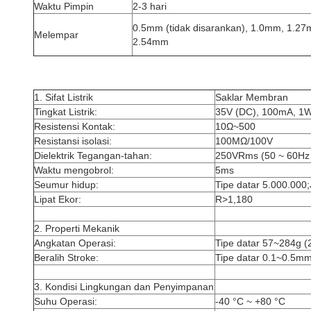
Waktu Pimpin
2-3 hari
0.5mm (tidak disarankan), 1.0mm, 1.2
Melempar
2.54mm
1. Sifat Listrik
Saklar Membran
Tingkat Listrik:
35V (DC), 100mA, 1
Resistensi Kontak:
10Ω~500
Resistansi isolasi:
100MΩ/100V
Dielektrik Tegangan-tahan:
250VRms (50 ~ 60Hz 
Waktu mengobrol:
5ms
Seumur hidup:
Tipe datar 5.000.000;
Lipat Ekor:
R>1,180
2. Properti Mekanik
Angkatan Operasi:
Tipe datar 57~284g (
Beralih Stroke:
Tipe datar 0.1~0.5mm;
3. Kondisi Lingkungan dan Penyimpanan
Suhu Operasi:
-40 °C ~ +80 °C