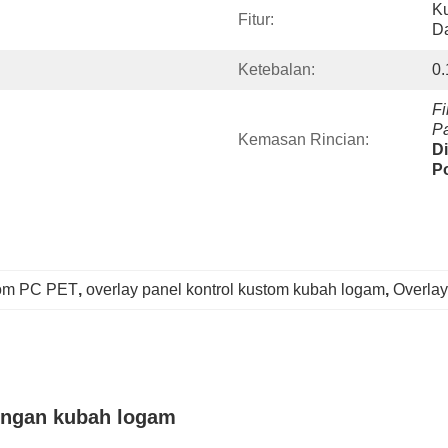
K
Fitur:
Da
Ketebalan:
0
Fi
Pa
Kemasan Rincian:
D
P
stom PC PET
, 
overlay panel kontrol kustom kubah logam
, 
Overlay
engan kubah logam