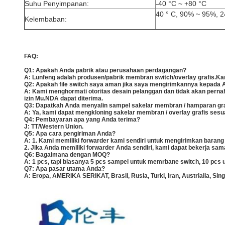
Suhu Penyimpanan:
-40 °C ~ +80 °C
40 ° C, 90% ~ 95%, 2
Kelembaban:
FAQ:
Q1: Apakah Anda pabrik atau perusahaan perdagangan?
A: Lunfeng adalah produsen/pabrik membran switch/overlay grafis.K
Q2: Apakah file switch saya aman jika saya mengirimkannya kepada
A: Kami menghormati otoritas desain pelanggan dan tidak akan perna
izin Mu.NDA dapat diterima.
Q3: Dapatkah Anda menyalin sampel sakelar membran / hamparan graf
A: Ya, kami dapat mengkloning sakelar membran / overlay grafis ses
Q4: Pembayaran apa yang Anda terima?
J: TT/Western Union.
Q5: Apa cara pengiriman Anda?
A: 1. Kami memiliki forwarder kami sendiri untuk mengirimkan baran
2. Jika Anda memiliki forwarder Anda sendiri, kami dapat bekerja sa
Q6: Bagaimana dengan MOQ?
A: 1 pcs, tapi biasanya 5 pcs sampel untuk memrbane switch, 10 pcs
Q7: Apa pasar utama Anda?
A: Eropa, AMERIKA SERIKAT, Brasil, Rusia, Turki, Iran, Austrialia, Sing