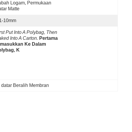
ubah Logam, Permukaan 
tar Matte
.1-10mm
rst Put Into A Polybag, Then 
ked Into A Carton.
Pertama 
imasukkan Ke Dalam 
olybag, K
 datar Beralih Membran