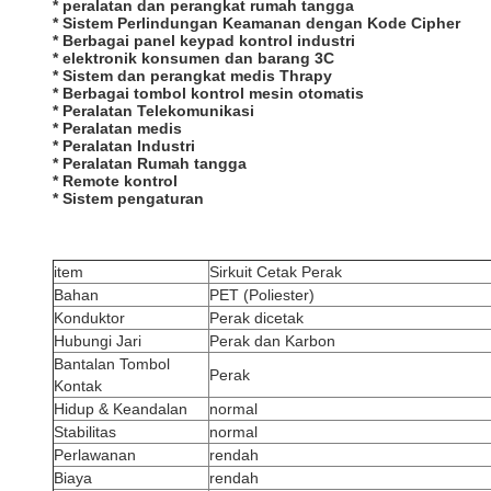
* peralatan dan perangkat rumah tangga
* Sistem Perlindungan Keamanan dengan Kode Cipher
* Berbagai panel keypad kontrol industri
* elektronik konsumen dan barang 3C
* Sistem dan perangkat medis Thrapy
* Berbagai tombol kontrol mesin otomatis
* Peralatan Telekomunikasi
* Peralatan medis
* Peralatan Industri
* Peralatan Rumah tangga
* Remote kontrol
* Sistem pengaturan
item
Sirkuit Cetak Perak
Bahan
PET (Poliester)
Konduktor
Perak dicetak
Hubungi Jari
Perak dan Karbon
Bantalan Tombol
Perak
Kontak
Hidup & Keandalan
normal
Stabilitas
normal
Perlawanan
rendah
Biaya
rendah