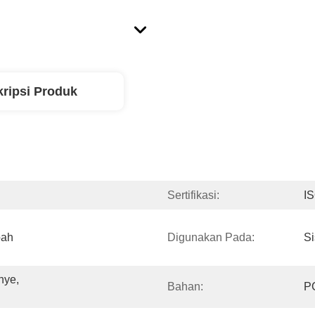
ripsi Produk
Sertifikasi:
I
ah 
Digunakan Pada:
Si
ye, 
Bahan:
P