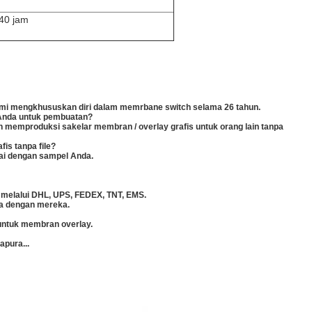
40 jam
ami mengkhususkan diri dalam memrbane switch selama 26 tahun.
 Anda untuk pembuatan?
h memproduksi sakelar membran / overlay grafis untuk orang lain tanpa
is tanpa file?
uai dengan sampel Anda.
g melalui DHL, UPS, FEDEX, TNT, EMS.
ma dengan mereka.
 untuk membran overlay.
apura...